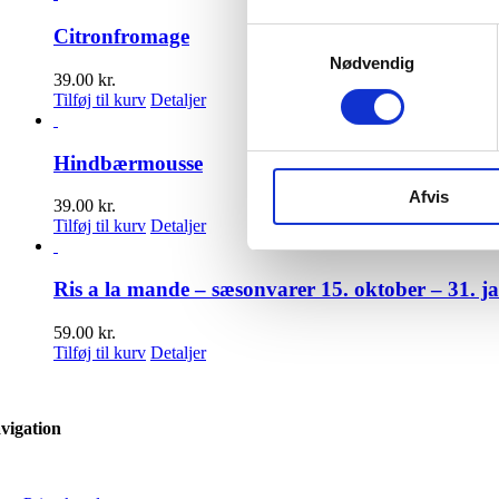
Citronfromage
Samtykkevalg
Nødvendig
39.00
kr.
Tilføj til kurv
Detaljer
Hindbærmousse
Afvis
39.00
kr.
Tilføj til kurv
Detaljer
Ris a la mande – sæsonvarer 15. oktober – 31. j
59.00
kr.
Tilføj til kurv
Detaljer
vigation
oggle
avigation