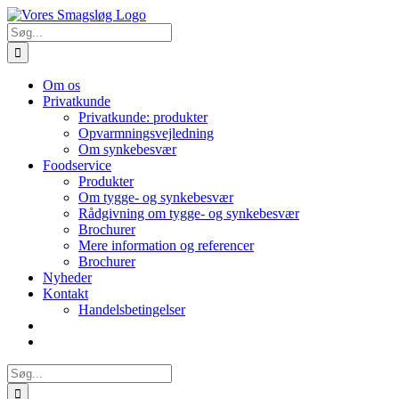
Skip
to
Søg
content
efter:
Om os
Privatkunde
Privatkunde: produkter
Opvarmningsvejledning
Om synkebesvær
Foodservice
Produkter
Om tygge- og synkebesvær
Rådgivning om tygge- og synkebesvær
Brochurer
Mere information og referencer
Brochurer
Nyheder
Kontakt
Handelsbetingelser
Søg
efter: