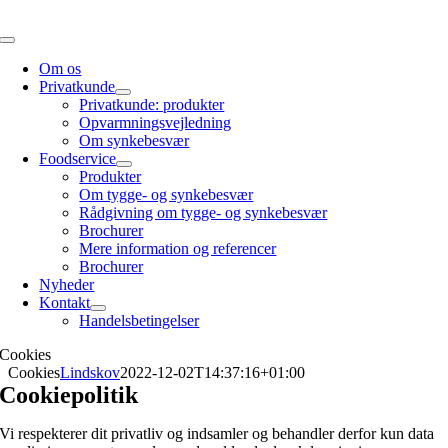
Skip
to
Toggle
content
Navigation
Om os
Privatkunde
Privatkunde: produkter
Opvarmningsvejledning
Om synkebesvær
Foodservice
Produkter
Om tygge- og synkebesvær
Rådgivning om tygge- og synkebesvær
Brochurer
Mere information og referencer
Brochurer
Nyheder
Kontakt
Handelsbetingelser
Cookies
Cookies
Lindskov
2022-12-02T14:37:16+01:00
Cookiepolitik
Vi respekterer dit privatliv og indsamler og behandler derfor kun data