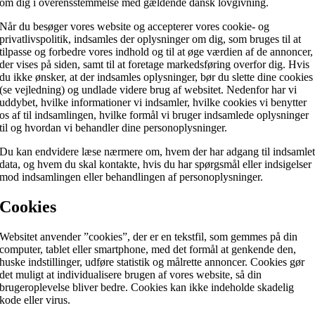
om dig i overensstemmelse med gældende dansk lovgivning.
Når du besøger vores website og accepterer vores cookie- og
privatlivspolitik, indsamles der oplysninger om dig, som bruges til at
tilpasse og forbedre vores indhold og til at øge værdien af de annoncer,
der vises på siden, samt til at foretage markedsføring overfor dig. Hvis
du ikke ønsker, at der indsamles oplysninger, bør du slette dine cookies
(se vejledning) og undlade videre brug af websitet. Nedenfor har vi
uddybet, hvilke informationer vi indsamler, hvilke cookies vi benytter
os af til indsamlingen, hvilke formål vi bruger indsamlede oplysninger
til og hvordan vi behandler dine personoplysninger.
Du kan endvidere læse nærmere om, hvem der har adgang til indsamle
data, og hvem du skal kontakte, hvis du har spørgsmål eller indsigelser
mod indsamlingen eller behandlingen af personoplysninger.
Cookies
Websitet anvender ”cookies”, der er en tekstfil, som gemmes på din
computer, tablet eller smartphone, med det formål at genkende den,
huske indstillinger, udføre statistik og målrette annoncer. Cookies gør
det muligt at individualisere brugen af vores website, så din
brugeroplevelse bliver bedre. Cookies kan ikke indeholde skadelig
kode eller virus.