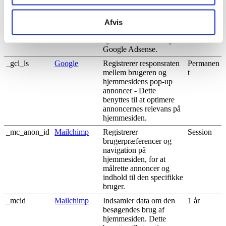
eksperimentere med
effektiviteten af
deres&nbsp;annoncer.
Afvis
Disse finder sted på alle
hjemmesider der benytter
Google Adsense.
_gcl_ls
Google
Registrerer responsraten
Permanen
mellem brugeren og
t
hjemmesidens pop-up
annoncer - Dette
benyttes til at optimere
annoncernes relevans på
hjemmesiden.
_mc_anon_id
Mailchimp
Registrerer
Session
brugerpræferencer og
navigation på
hjemmesiden, for at
målrette annoncer og
indhold til den specifikke
bruger.
_mcid
Mailchimp
Indsamler data om den
1 år
besøgendes brug af
hjemmesiden. Dette