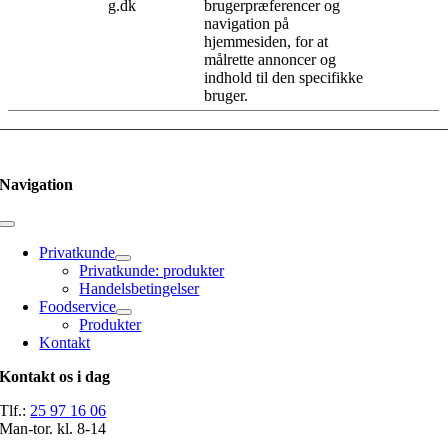
g.dk
brugerpræferencer og
navigation på
hjemmesiden, for at
målrette annoncer og
indhold til den specifikke
bruger.
Navigation
Toggle
Navigation
Privatkunde
Privatkunde: produkter
Handelsbetingelser
Foodservice
Produkter
Kontakt
Kontakt os i dag
Tlf.:
25 97 16 06
Man-tor. kl. 8-14