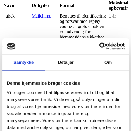
Maksimal
Navn
Udbyder
Formål
opbevaring
_abck
Mailchimp
Benyttes til identificering
1 år
og forsvar mod replay-
cookie-angreb. Cookien
er nødvendig for
hjemmesidens sikkerhed
og integritet.
ak_bmsc
Mailchimp
Benyttes til at bestemme,
1 dag
om brugeren er en
virkelig person eller en
Samtykke
Detaljer
Om
software-robot - Dette
muliggør skabelsen af
valide rapporter om
brugen af hjemmesiden.
Denne hjemmeside bruger cookies
bm_sz
Mailchimp
Benyttes i forbindelse
1 dag
Vi bruger cookies til at tilpasse vores indhold og til at
med hjemmesidens
analysere vores trafik. Vi deler også oplysninger om din
BotManager. Denne
identificerer,
brug af vores hjemmeside med vores partnere inden for
kategoriserer og
sociale medier, annonceringspartnere og
udfærdiger rapporter
analysepartnere. Vores partnere kan kombinere disse
omhandlende bots der
forsøger at tilgå
data med andre oplysninger, du har givet dem, eller som