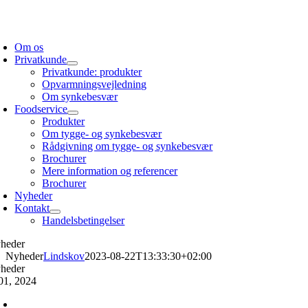
Skip
to
oggle
content
avigation
Om os
Privatkunde
Privatkunde: produkter
Opvarmningsvejledning
Om synkebesvær
Foodservice
Produkter
Om tygge- og synkebesvær
Rådgivning om tygge- og synkebesvær
Brochurer
Mere information og referencer
Brochurer
Nyheder
Kontakt
Handelsbetingelser
heder
Nyheder
Lindskov
2023-08-22T13:33:30+02:00
heder
01, 2024