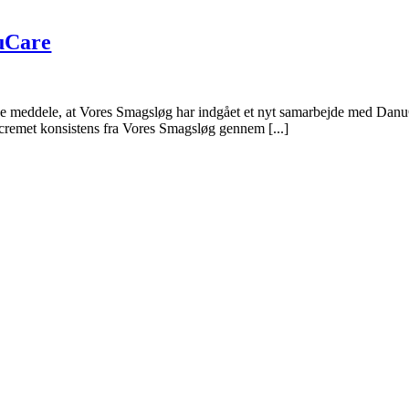
uCare
 meddele, at Vores Smagsløg har indgået et nyt samarbejde med DanuC
g cremet konsistens fra Vores Smagsløg gennem [...]