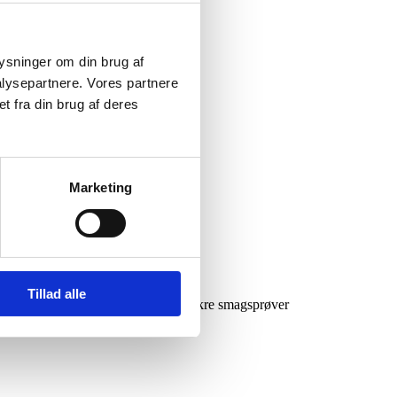
sionshøjskole, hvor hovedsageligt
 budskab om at synkevenlig [...]
plysninger om din brug af
lysepartnere. Vores partnere
t fra din brug af deres
Marketing
Tillad alle
vil have en stand, hvor vi tilbyder lækre smagsprøver