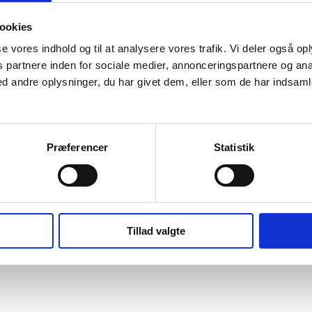
ude og fortælle om vores produkt til studerende fra Københavns Profes
es produkter og mange gode ideer til, hvordan vi kan få spredt det gode
ookies
sse vores indhold og til at analysere vores trafik. Vi deler også o
partnere inden for sociale medier, annonceringspartnere og ana
 andre oplysninger, du har givet dem, eller som de har indsamle
Præferencer
Statistik
Tillad valgte
deltager i Hørkrams Efterårsmesse i Fredericia d. 4. og 5. oktober. Vi 