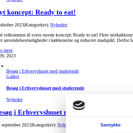
yt koncept: Ready to eat!
 oktober 2023
|
Kategori(er):
Nyheder
|
d velkommen til vores nyeste koncept: Ready to eat! Flere storkøkkener 
ere anvendelsesmuligheder i køkkenerne og reducere madspild. Derfor har 
s mere
09, 2023
Besøg i Erhvervshuset med studerende
Galleri
Besøg i Erhvervshuset med studerende
Nyheder
esøg i Erhvervshuset med studerende
. september 2023
|
Kategori(er):
Nyheder
|
Samtykke