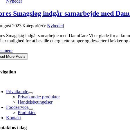
Nyheder
ores Smagsløg indgår samarbejde med Dan
 august 2023
|
Kategori(er):
Nyheder
|
res Smagsløg indgår samarbejde med DanuCare Vi er glade for at kunne
 har mulighed for at bestille energitætte supper og desserter i lækker o
s mere
oad More Posts
vigation
oggle
avigation
Privatkunde
Privatkunde: produkter
Handelsbetingelser
Foodservice
Produkter
Kontakt
ntakt os i dag