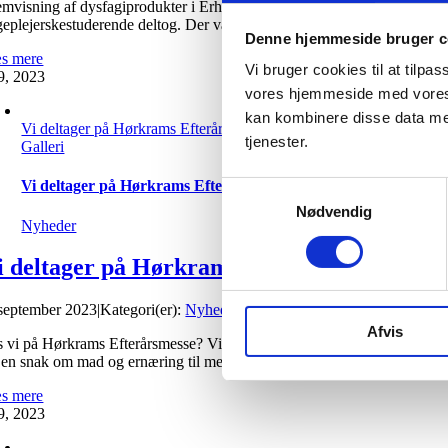
emvisning af dysfagiprodukter i Erhvervshuset Torsdag den 21/9 var vi 
geplejerskestuderende deltog. Der var heldigvis stor begejstring for vor
Denne hjemmeside bruger c
s mere
Vi bruger cookies til at tilpa
9, 2023
vores hjemmeside med vores 
kan kombinere disse data med
Vi deltager på Hørkrams Efterårsmesse
tjenester.
Galleri
Vi deltager på Hørkrams Efterårsmesse
Samtykkevalg
Nødvendig
Nyheder
i deltager på Hørkrams Efterårsmesse
 september 2023
|
Kategori(er):
Nyheder
|
Afvis
s vi på Hørkrams Efterårsmesse? Vi er meget glade for at meddele, at vi 
 en snak om mad og ernæring til mennesker med dysfagi. Ses vi? [...]
s mere
9, 2023