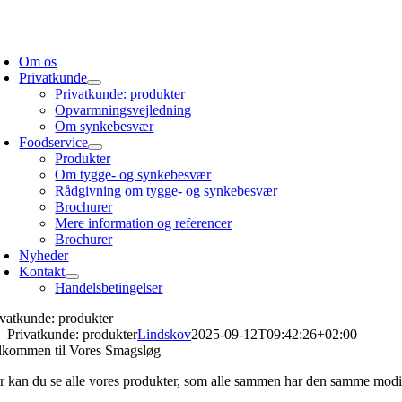
Skip
to
oggle
content
avigation
Om os
Privatkunde
Privatkunde: produkter
Opvarmningsvejledning
Om synkebesvær
Foodservice
Produkter
Om tygge- og synkebesvær
Rådgivning om tygge- og synkebesvær
Brochurer
Mere information og referencer
Brochurer
Nyheder
Kontakt
Handelsbetingelser
ivatkunde: produkter
Privatkunde: produkter
Lindskov
2025-09-12T09:42:26+02:00
lkommen til Vores Smagsløg
r kan du se alle vores produkter, som alle sammen har den samme modi