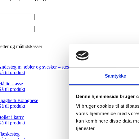
tter og måltidskasser
ndesteg m. æbler og svesker – sæsonvarer 15. oktober – 31. januar
å til produkt
Samtykke
åltidskasse
å til produkt
Denne hjemmeside bruger c
paghetti Bolognese
å til produkt
Vi bruger cookies til at tilpa
vores hjemmeside med vores 
oller i karry
kan kombinere disse data med
å til produkt
tjenester.
læskesteg