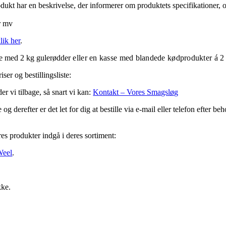
odukt har en beskrivelse, der informerer om produktets specifikationer
er mv
lik her
.
se med 2 kg gulerødder
eller en kasse med blandede kødprodukter á 2
ser og bestillingsliste:
r vi tilbage, så snart vi kan:
Kontakt – Vores Smagsløg
derefter er det let for dig at bestille via e-mail eller telefon efter beh
es produkter indgå i deres sortiment:
Weel
.
kke.