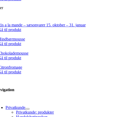
er
is a la mande – sæsonvarer 15. oktober – 31. januar
å til produkt
Hindbærmousse
å til produkt
Chokolademousse
å til produkt
Citronfromage
å til produkt
vigation
oggle
avigation
Privatkunde
Privatkunde: produkter
Handelsbetingelser