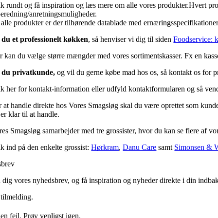
ik rundt og få inspiration og læs mere om alle vores produkter.Hvert pr
lberedning/anretningsmuligheder.
l alle produkter er der tilhørende datablade med ernæringsspecifikation
 du et professionelt køkken
, så henviser vi dig til siden
Foodservice: k
r kan du vælge større mængder med vores sortimentskasser. Fx en kas
 du privatkunde,
og vil du gerne købe mad hos os, så kontakt os for pri
ik her for kontakt-information eller udfyld kontaktformularen og så vende
 at handle direkte hos Vores Smagsløg skal du være oprettet som kunde og 
er klar til at handle.
res Smagsløg samarbejder med tre grossister, hvor du kan se flere af vor
ik ind på den enkelte grossist:
Hørkram
,
Danu Care
samt
Simonsen & 
brev
 dig vores nyhedsbrev, og få inspiration og nyheder direkte i din indba
 tilmelding.
en fejl. Prøv venligst igen.