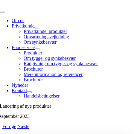
Skip
to
Toggle
content
Navigation
Om os
Privatkunde
Privatkunde: produkter
Opvarmningsvejledning
Om synkebesvær
Foodservice
Produkter
Om tygge- og synkebesvær
Rådgivning om tygge- og synkebesvær
Brochurer
Mere information og referencer
Brochurer
Nyheder
Kontakt
Handelsbetingelser
Lancering af nye produkter
september 2023
Forrige
Næste