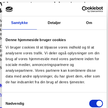
Vi lancerer 4 nye produkter i gratin-
konsistens!
Vi udvider vores Foodservice-sortiment med blomkål som tilbehør til
Samtykke
Detaljer
Om
de klassiske retter, friske fiske-deller, velsmagende krebinetter og den
klassiske medister. Vores nye produkter giver mere valgfrihed og
mulighed for at sammensætte retter med forskelligt tilbehør til dine
beboere, patienter eller gæster med dysfagi.
Denne hjemmeside bruger cookies
Du kan bestille vores produkter gennem vores samarbejdspartnere.
Vi bruger cookies til at tilpasse vores indhold og til at
Hvis produkterne endnu ikke er at finde i grossistens varesortiment, så
analysere vores trafik. Vi deler også oplysninger om din
skal du blot bede din konsulent om at få lagt varen ind eller få den
brug af vores hjemmeside med vores partnere inden for
bestilt hjem.
sociale medier, annonceringspartnere og
Se vores Foodservice-sortiment her:
analysepartnere. Vores partnere kan kombinere disse
data med andre oplysninger, du har givet dem, eller som
de har indsamlet fra din brug af deres tjenester.
Kuller, smørstegt
Vis indkøbskurv
Samtykkevalg
Nødvendig