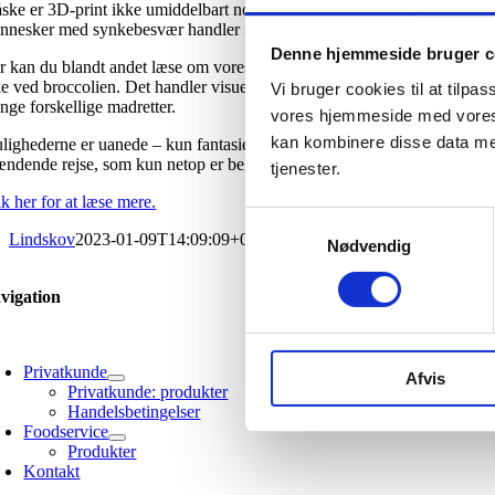
ske er 3D-print ikke umiddelbart noget, man forbinder med kulinariske 
nnesker med synkebesvær handler ikke udelukkende om konsistens og s
Denne hjemmeside bruger c
r kan du blandt andet læse om vores 3D-printede støbeforme til broccoli
ke ved broccolien. Det handler visuel æstetik. Det handler om detaljeri
Vi bruger cookies til at tilpa
nge forskellige madretter.
vores hjemmeside med vores 
kan kombinere disse data med
lighederne er uanede – kun fantasien sætter grænser. For os handler d
ændende rejse, som kun netop er begyndt.
tjenester.
k her for at læse mere.
Samtykkevalg
Lindskov
2023-01-09T14:09:09+01:00
Nødvendig
vigation
oggle
avigation
Privatkunde
Afvis
Privatkunde: produkter
Handelsbetingelser
Foodservice
Produkter
Kontakt