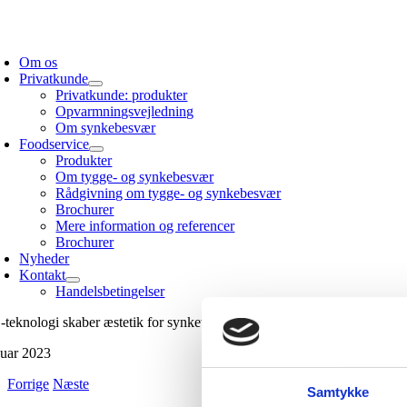
Skip
to
oggle
content
avigation
Om os
Privatkunde
Privatkunde: produkter
Opvarmningsvejledning
Om synkebesvær
Foodservice
Produkter
Om tygge- og synkebesvær
Rådgivning om tygge- og synkebesvær
Brochurer
Mere information og referencer
Brochurer
Nyheder
Kontakt
Handelsbetingelser
-teknologi skaber æstetik for synkevenlig mad
nuar 2023
Forrige
Næste
Samtykke