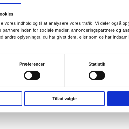
oplevelser, men netop 3D-teknologi kan perfektionere den visuelle og æ
mag, men i lige så høj grad om æstetik.
ookies
, som er blevet til på baggrund af CT-scanninger af broccoli i samarbe
ngsgrad og virkelighedstro udformning af
sse vores indhold og til at analysere vores trafik. Vi deler også o
partnere inden for sociale medier, annonceringspartnere og ana
 andre oplysninger, du har givet dem, eller som de har indsamle
et om, at mennesker med synkebesvær skal kunne have nøjagtigt samme n
Præferencer
Statistik
Tillad valgte