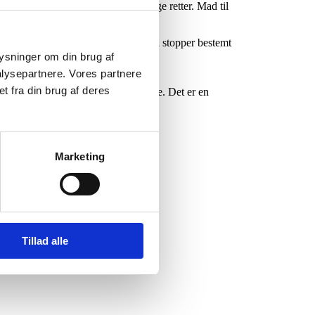
stetiske dimension ved synkevenlige retter. Mad til
jde med Teknologisk Institut. Men vi stopper bestemt
plysninger om din brug af
lysepartnere. Vores partnere
t fra din brug af deres
ydelse ved et måltid som alle andre. Det er en
Marketing
Tillad alle