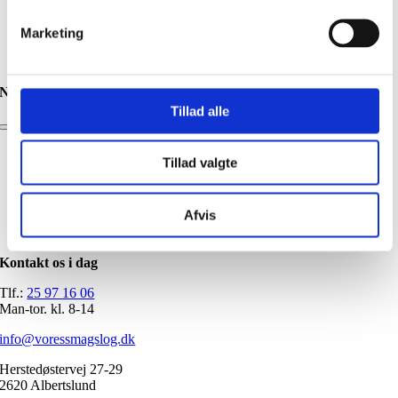
Ært 2kg
Gå til produkt
Marketing
Navigation
Tillad alle
Toggle
Navigation
Privatkunde
Tillad valgte
Privatkunde: produkter
Handelsbetingelser
Foodservice
Afvis
Produkter
Kontakt
Kontakt os i dag
Tlf.:
25 97 16 06
Man-tor. kl. 8-14
info@voressmagslog.dk
Herstedøstervej 27-29
2620 Albertslund