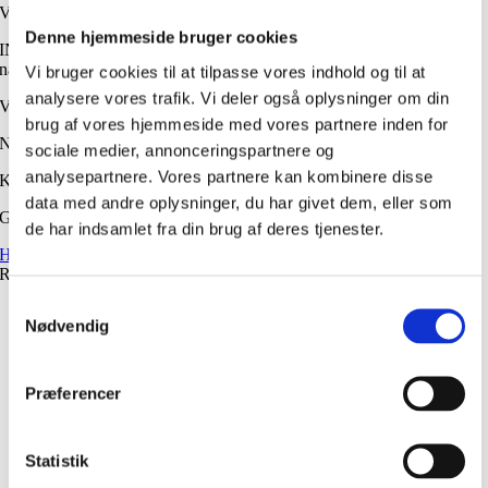
Varenummer: 5744004490119.
Denne hjemmeside bruger cookies
INFO om tilberedning, opbevaring, ingredienser, allergener og
næringsindhold: se datablad.
Vi bruger cookies til at tilpasse vores indhold og til at
analysere vores trafik. Vi deler også oplysninger om din
Vægt
brug af vores hjemmeside med vores partnere inden for
Nettovægt: 2000 g (ca. 29. stk. af 70 g)
sociale medier, annonceringspartnere og
analysepartnere. Vores partnere kan kombinere disse
Konsistens
data med andre oplysninger, du har givet dem, eller som
Gratin
de har indsamlet fra din brug af deres tjenester.
Hent datablad
Relaterede produkter
Samtykkevalg
Nødvendig
Kuller, smørstegt
Gå til produkt
Blandet kødprodukter 3
Præferencer
Gå til produkt
Gulerod 2kg
Statistik
Gå til produkt