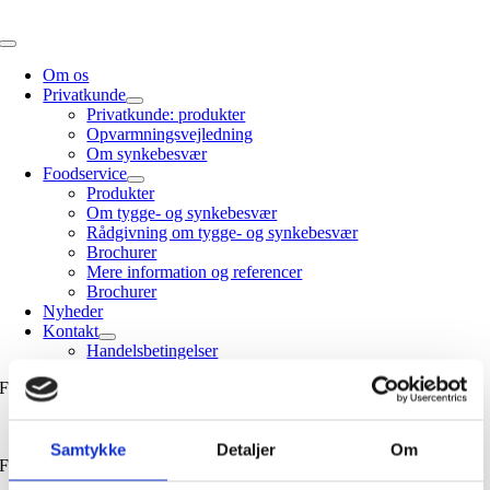
Skip
to
Toggle
content
Navigation
Om os
Privatkunde
Privatkunde: produkter
Opvarmningsvejledning
Om synkebesvær
Foodservice
Produkter
Om tygge- og synkebesvær
Rådgivning om tygge- og synkebesvær
Brochurer
Mere information og referencer
Brochurer
Nyheder
Kontakt
Handelsbetingelser
Frankfurter
Samtykke
Detaljer
Om
Frankfurter