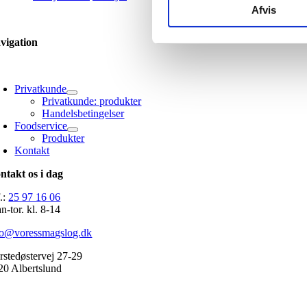
pris
pris
Afvis
var:
er:
723.00 kr..
650.00 kr..
vigation
oggle
avigation
Privatkunde
Privatkunde: produkter
Handelsbetingelser
Foodservice
Produkter
Kontakt
ntakt os i dag
f.:
25 97 16 06
n-tor. kl. 8-14
fo@voressmagslog.dk
rstedøstervej 27-29
20 Albertslund