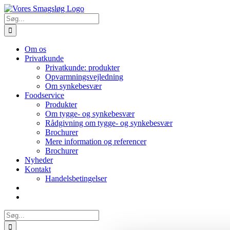
Skip
to
Søg
content
efter:
Om os
Privatkunde
Privatkunde: produkter
Opvarmningsvejledning
Om synkebesvær
Foodservice
Produkter
Om tygge- og synkebesvær
Rådgivning om tygge- og synkebesvær
Brochurer
Mere information og referencer
Brochurer
Nyheder
Kontakt
Handelsbetingelser
Søg
efter: