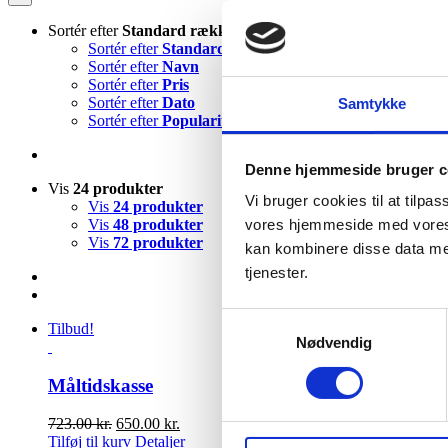
Sortér efter
Standard rækkefølge
Sortér efter
Standard rækkefølge
Sortér efter
Navn
Sortér efter
Pris
Sortér efter
Dato
Samtykke
Sortér efter
Popularitet
Denne hjemmeside bruger c
Vis
24 produkter
Vi bruger cookies til at tilpa
Vis
24 produkter
Vis
48 produkter
vores hjemmeside med vores 
Vis
72 produkter
kan kombinere disse data med
tjenester.
Samtykkevalg
Tilbud!
Nødvendig
Måltidskasse
Den
Den
723.00
kr.
650.00
kr.
oprindelige
aktuelle
Tilføj til kurv
Detaljer