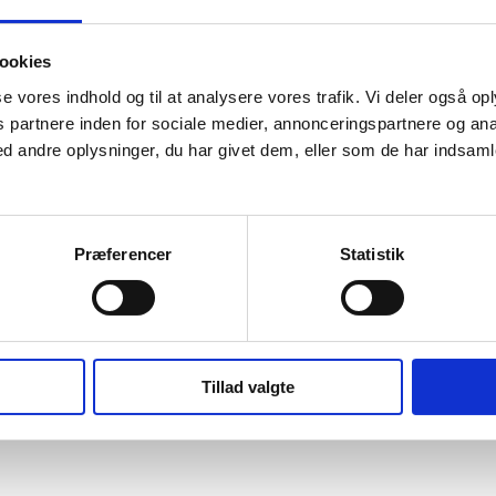
Smagsløg er nemlig gået sammen med Hørkram Foodservice!
ende og synkevenlig mad til storkøkkener, grossister og offentlige ins
ookies
 april i Lokomotivværkstedet, København, hvor du kan finde os i stand 
sse vores indhold og til at analysere vores trafik. Vi deler også o
partnere inden for sociale medier, annonceringspartnere og ana
 andre oplysninger, du har givet dem, eller som de har indsamle
le direkte hos Hørkram her
.
os direkte her
Præferencer
Statistik
Tillad valgte