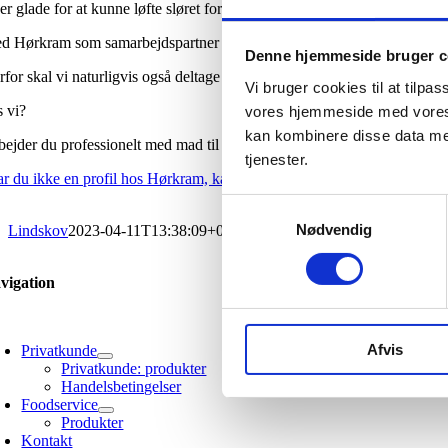
 er glade for at kunne løfte sløret for vores nye partnerskab: Vores 
d Hørkram som samarbejdspartner kan vi være med til at udbrede velsmag
Denne hjemmeside bruger c
rfor skal vi naturligvis også deltage på Hørkrams forårsmesse d. 18-19.
Vi bruger cookies til at tilpa
s vi?
vores hjemmeside med vores 
kan kombinere disse data med
bejder du professionelt med mad til dysfagipatienter?
Så kan du bestil
tjenester.
r du ikke en profil hos Hørkram, kan du også bestille ved at
kontakte 
Samtykkevalg
Nødvendig
Lindskov
2023-04-11T13:38:09+02:00
vigation
oggle
avigation
Afvis
Privatkunde
Privatkunde: produkter
Handelsbetingelser
Foodservice
Produkter
Kontakt