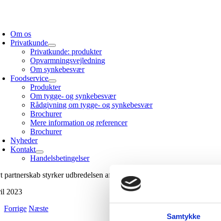
Skip
to
oggle
content
avigation
Om os
Privatkunde
Privatkunde: produkter
Opvarmningsvejledning
Om synkebesvær
Foodservice
Produkter
Om tygge- og synkebesvær
Rådgivning om tygge- og synkebesvær
Brochurer
Mere information og referencer
Brochurer
Nyheder
Kontakt
Handelsbetingelser
t partnerskab styrker udbredelsen af velsmagende dysfagikost!
ril 2023
Forrige
Næste
Samtykke